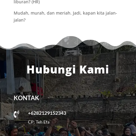
liburan? (HR)
Mudah, murah, dan meriah. Jadi, kapan kita jalan-
jalan?
Hubungi Kami
KONTAK
+6282129152343

CP: Teh Efa