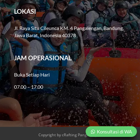
LOKASI
Jl. Raya Situ Cileunca KM. 4 Pangalengan, Bandung,
Jawa Barat, Indonesia 40378
JAM OPERASIONAL
Buka Setiap Hari
07.00 – 17.00
Konsultasi di WA
Copyright by cRafting Pangalengan