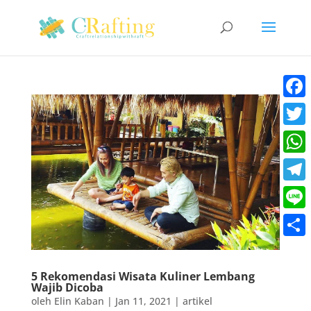
Faceb
Twitt
What
Teleg
Line
Share
5 Rekomendasi Wisata Kuliner Lembang
Wajib Dicoba
oleh
Elin Kaban
|
Jan 11, 2021
|
artikel