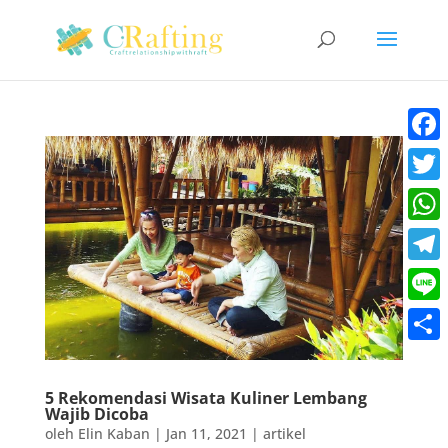
Faceb
Twitt
What
Teleg
Line
Share
5 Rekomendasi Wisata Kuliner Lembang
Wajib Dicoba
oleh
Elin Kaban
|
Jan 11, 2021
|
artikel