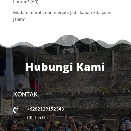
liburan? (HR)
Mudah, murah, dan meriah. Jadi, kapan kita jalan-
jalan?
Hubungi Kami
KONTAK
+6282129152343

CP: Teh Efa