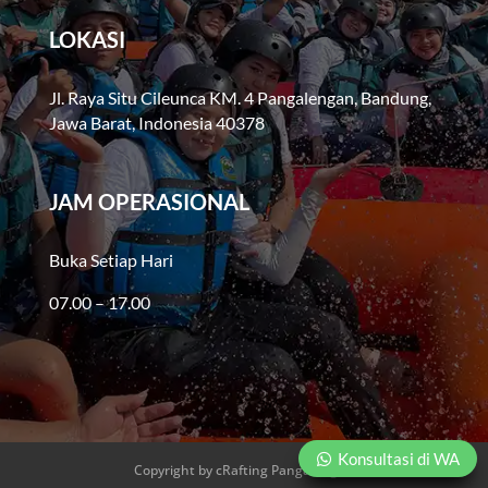
LOKASI
Jl. Raya Situ Cileunca KM. 4 Pangalengan, Bandung,
Jawa Barat, Indonesia 40378
JAM OPERASIONAL
Buka Setiap Hari
07.00 – 17.00
Konsultasi di WA
Copyright by cRafting Pangalengan