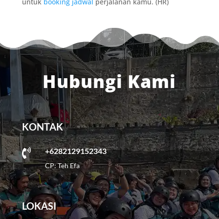
untuk
booking jadwal
perjalanan kamu. (HR)
Hubungi Kami
KONTAK
+6282129152343

CP: Teh Efa
LOKASI