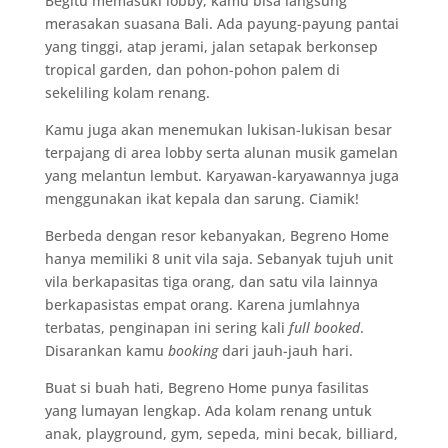
Begitu memasuki lobby, kamu bisa langsung
merasakan suasana Bali. Ada payung-payung pantai
yang tinggi, atap jerami, jalan setapak berkonsep
tropical garden, dan pohon-pohon palem di
sekeliling kolam renang.
Kamu juga akan menemukan lukisan-lukisan besar
terpajang di area lobby serta alunan musik gamelan
yang melantun lembut. Karyawan-karyawannya juga
menggunakan ikat kepala dan sarung. Ciamik!
Berbeda dengan resor kebanyakan, Begreno Home
hanya memiliki 8 unit vila saja. Sebanyak tujuh unit
vila berkapasitas tiga orang, dan satu vila lainnya
berkapasistas empat orang. Karena jumlahnya
terbatas, penginapan ini sering kali
full booked
.
Disarankan kamu
booking
dari jauh-jauh hari.
Buat si buah hati, Begreno Home punya fasilitas
yang lumayan lengkap. Ada kolam renang untuk
anak, playground, gym, sepeda, mini becak, billiard,