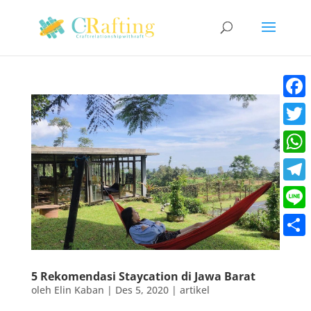
Faceb
Twitt
What
Teleg
Line
Share
5 Rekomendasi Staycation di Jawa Barat
oleh
Elin Kaban
|
Des 5, 2020
|
artikel