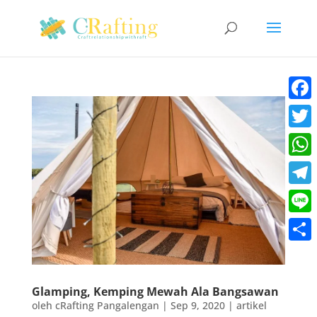
Faceb
Twitt
What
Teleg
Line
Share
Glamping, Kemping Mewah Ala Bangsawan
oleh
cRafting Pangalengan
|
Sep 9, 2020
|
artikel